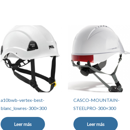
magen1-
a10bwb-vertex-best-
CASCO-MOUNTAIN-
blanc_lowres-300×300
STEELPRO-300×300
Leer más
Leer más