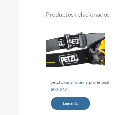
Productos relacionados
petzl_pixa_2_linterna_profesional_i
300×267
Leer más