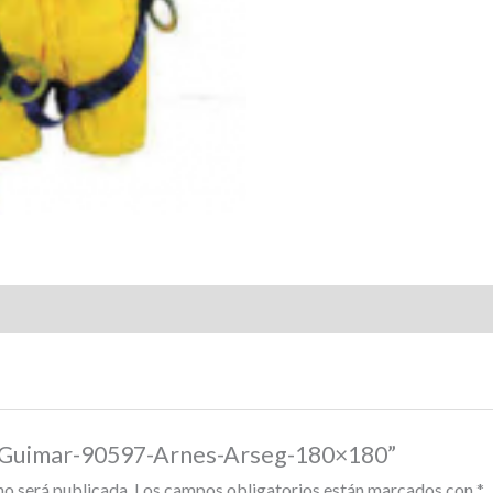
r “Guimar-90597-Arnes-Arseg-180×180”
no será publicada.
Los campos obligatorios están marcados con
*