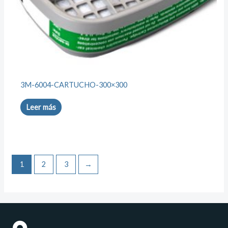
3M-6004-CARTUCHO-300×300
Leer más
1
2
3
→