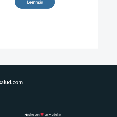
Leer más
salud.com
Hecho con
en Medellín