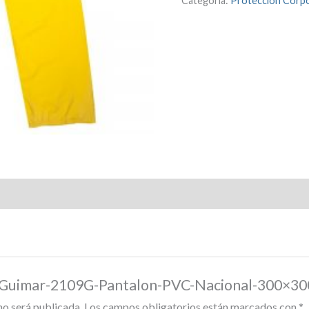
Categoría:
Protección Corpo
r “Guimar-2109G-Pantalon-PVC-Nacional-300×30
no será publicada.
Los campos obligatorios están marcados con
*