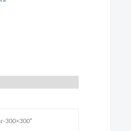
ral
ar-300×300”