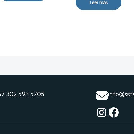
Leer más
57 302 593 5705
info@sst