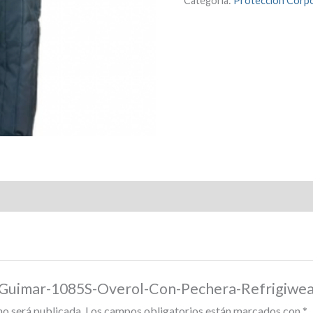
Categoría:
Protección Corpo
r “Guimar-1085S-Overol-Con-Pechera-Refrigiwe
no será publicada.
Los campos obligatorios están marcados con
*