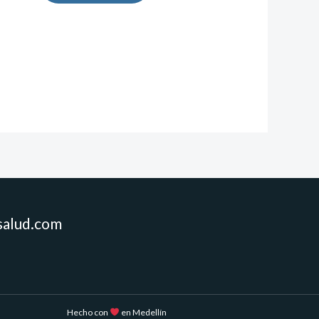
salud.com
Hecho con
en Medellín