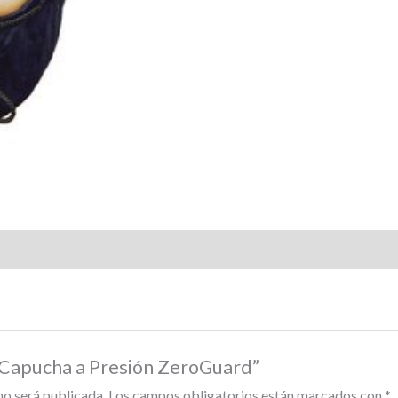
 “Capucha a Presión ZeroGuard”
no será publicada.
Los campos obligatorios están marcados con
*