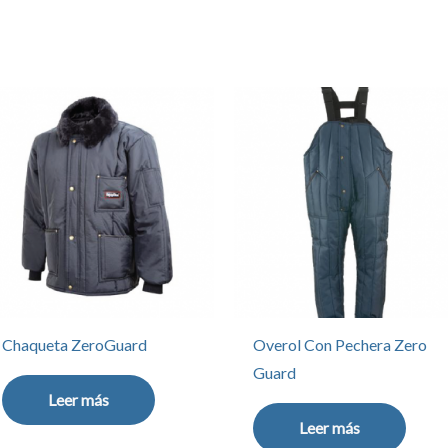
Chaqueta ZeroGuard
Overol Con Pechera Zero
Guard
Leer más
Leer más