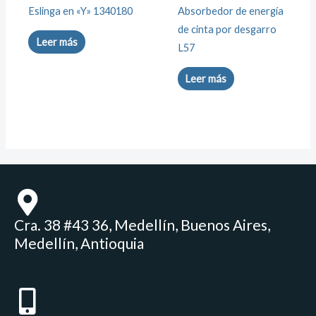
Eslinga en «Y» 1340180
Absorbedor de energía
de cinta por desgarro
Leer más
L57
Leer más
Cra. 38 #43 36, Medellín, Buenos Aires,
Medellín, Antioquia